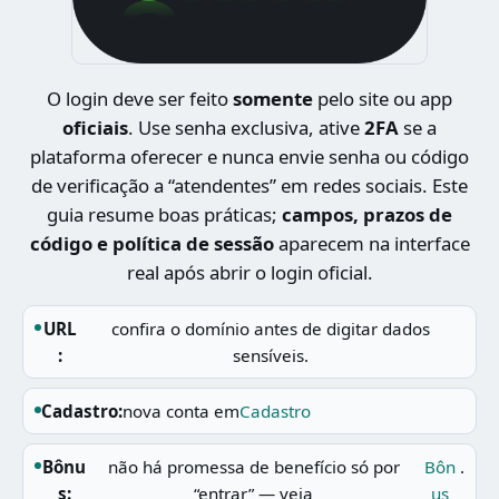
O login deve ser feito
somente
pelo site ou app
oficiais
. Use senha exclusiva, ative
2FA
se a
plataforma oferecer e nunca envie senha ou código
de verificação a “atendentes” em redes sociais. Este
guia resume boas práticas;
campos, prazos de
código e política de sessão
aparecem na interface
real após abrir o login oficial.
URL
confira o domínio antes de digitar dados
:
sensíveis.
Cadastro:
nova conta em
Cadastro
Bônu
não há promessa de benefício só por
Bôn
.
s:
“entrar” — veja
us