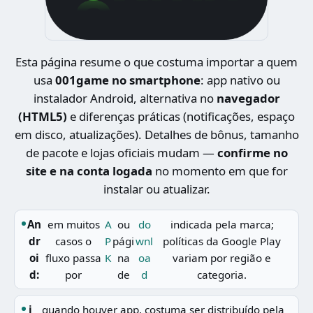
Esta página resume o que costuma importar a quem
usa
001game no smartphone
: app nativo ou
instalador Android, alternativa no
navegador
(HTML5)
e diferenças práticas (notificações, espaço
em disco, atualizações). Detalhes de bônus, tamanho
de pacote e lojas oficiais mudam —
confirme no
site e na conta logada
no momento em que for
instalar ou atualizar.
An
em muitos
A
ou
do
indicada pela marca;
dr
casos o
P
pági
wnl
políticas da Google Play
oi
fluxo passa
K
na
oa
variam por região e
d:
por
de
d
categoria.
i
quando houver app, costuma ser distribuído pela