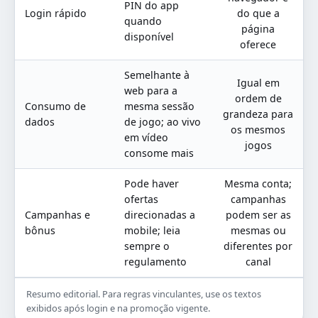
PIN do app
Login rápido
do que a
quando
página
disponível
oferece
Semelhante à
Igual em
web para a
ordem de
Consumo de
mesma sessão
grandeza para
dados
de jogo; ao vivo
os mesmos
em vídeo
jogos
consome mais
Pode haver
Mesma conta;
ofertas
campanhas
Campanhas e
direcionadas a
podem ser as
bônus
mobile; leia
mesmas ou
sempre o
diferentes por
regulamento
canal
Resumo editorial. Para regras vinculantes, use os textos
exibidos após login e na promoção vigente.