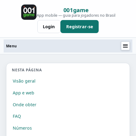
Ir para o conteúdo
001game
App mobile — guia para jogadores no Brasil
Login
Registrar-se
Menu
NESTA PÁGINA
Visão geral
App e web
Onde obter
FAQ
Números